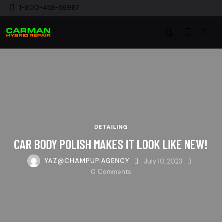
1-800-458-56987
0
DETAILING
CAR BODY POLISH MAKES IT LOOK LIKE NEW!
YAZ@CHAMPUP.AGENCY
July 10, 2023
0
Comments